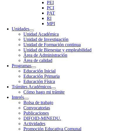
PEI
PCI
PAT
RI
MPI
Unidades
Unidad Académica
Unidad de Investigación
Unidad de Formación continua
Unidad de Bienestar y empleabilidad
Área de Administración
Área de calidad
Programas
Educación Inicial
Educación Primaria
Educación Física
Trámites Académicos
Cómo hago mi trámite
Interés
Bolsa de trabajo
Convocatorias
Publicaciones
DIFOID-MINEDU.
Actividades
Promoción Educativa Comunal