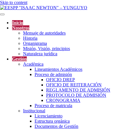
Skip to content
EESPP "ISAAC
Inicio
Nosotros
NEWTON" –
Mensaje de autoridades
Historia
Organigrama
Misión, Visión, principios
YUNGUYO
Naturaleza jurídica
Gestión
Académica
Lineamientos Académicos
Proceso de admisión
OFICIO DREP
OFICIO DE REITERACIÓN
REGLAMENTO DE ADMISIÓN
PROTOCOLO DE ADMISIÓN
CRONOGRAMA
Proceso de matricula
Institucional
Licenciamiento
Estructura orgánica
Documentos de Gestión