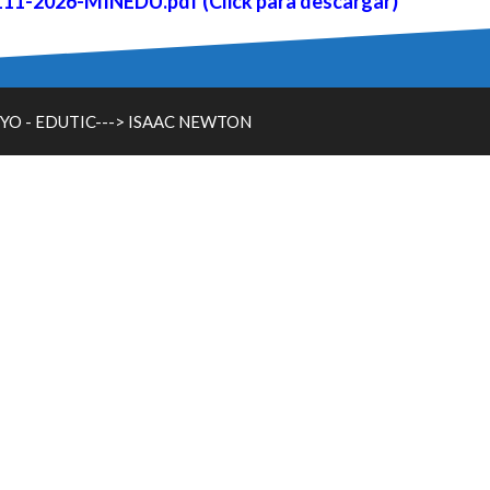
-2026-MINEDU.pdf (Click para descargar)
YO - EDUTIC--->
ISAAC NEWTON