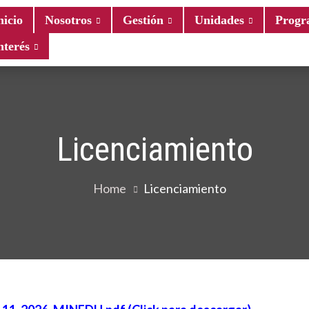
nicio
Nosotros
Gestión
Unidades
Progr
nterés
 – YUNGUYO
Licenciamiento
Home
Licenciamiento